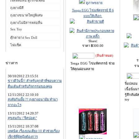
เจลหล่อลื่น ดูเร็กซ์เพลย์
ดูภาพขยาย
ถุงยางมีสี
Tenga EGG ไข่มหัศจรรย์ มี 6
ถุงยางขนาดใหญ่พิเศษ
แบบให้เลือก
ถุงยางไม่มีสารหล่อลื่น
Sex Toy
ตุ๊กตายาง Sex Doll
Share
|
ไฟแช็ค
ราคา
฿
300.00
(สินค้าหมด)
ร
ข่าวสาร
Tenga EGG ไข่มหัศจรรย์ ช่วย
รา
ให้คุณผ่อนคลาย
30/10/2012 23:15:51
ข่าวดีวันนี้!! สำหรับลูกค้าที่ชอบความ
จิ๋มปลอม
ตื่นเต้นสำหรับกิจกรรมของคุณ
เนื้อนิ่
12/11/2012 22:10:10
รู้สึกสัม
สงสัยกันมั๊ย ?? ถุงยางอนามัย ทำมา
toy
จากอะไร
13/11/2012 14:20:37
สุขสมกับ \"จีสปอต\"
15/11/2012 10:37:08
เทคนิค เรื่องบนเตียง 10 ตัวช่วยเรื่อง
เซ็กซ์ที่ผู้หญิงต้องการ