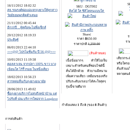
ดูภาพขยาย
S
16/11/2012 18:02:32
SKU : DGT002
สธ.รณรงค์พ่อแม่แจกถุงยางให้ลูกสาว
ดิลโด้ ใส ซิลิโคลนแบบใส
วัยมัธยมพกติดตัวเสมอ
21/11/2012 00:45:44
อีก10ปี ...ผู้หญิงจะไม่พึ่งเซ็กส์
Share
|
20/12/2012 18:19:33
ร
ราคา
฿
650.00
ประดิษฐ์
รา
ราคาปกติ
1,250.00
06/01/2013 22:44:10
+++@@ โปรโมชั่นรับ ปี 56 @@+++
(สินค้าหมด)
เสียวกระ
10/01/2013 11:19:58
เนื้อนิ่มมากๆ ทำให้ไม่เจ็บ
หรือใครอ
คอลลาเจน จากปลา 100% ขาว บาง
เหมาะสำหรับคนที่ชอบไซด์นี้
สั่นหัวนม
เนียนใส ไร้ริ้วรอย ในหนึ่งเดียว
สั่นได้อีกด้วย หัวบานมีหนาม
หลายคนต้
เพิ่มความเสียว เหมือนของจริง
18/02/2013 10:56:23
สารหล่อลื่นกับถุงยางอนามัย
ปรับระดับแรงเบาได้สะใจสุดๆ
รุ่นนี้ขายดีมาก
28/06/2013 11:49:02
ซื้อถุงยางบริการไม่ส่งถึงหน้าบ้าน แต่
ไปรับที่ ปณ.บริการใหม่จาก Longlove
กำลังแสดง
1
ถึง
8
(ของ
8
สินค้า)
การส่งสินค้า