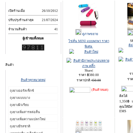
เปิดร้านเมื่อ
26/10/2012
ปรับปรุงร้านล่าสุด
21/07/2024
จำนวนสินค้า
41
ดูภาพขยาย
ผู้เข้าชมทั้งหมด
S
ไข่สั่น MINI แบบพกพา ราคา
ดิ
พิเศษ
สินค้า
Share
|
ร
ราคา
฿
380.00
ราค
สินค้าทุกหมวดหมู่
ราคาปกติ
450.00
(สินค้าหมด)
ถุงยางออรัลเซ็กซ์
ดิลโด้
ถุงยางแบบบาง
1,350฿ เ
ถุงยางผิวเรียบ
คุณให้มี
EMS
ถุงยางเพิ่มสารหล่อลื่น
ถุงยางเพิ่มความแปลกใหม่
ถุงยางมีรสชาติ