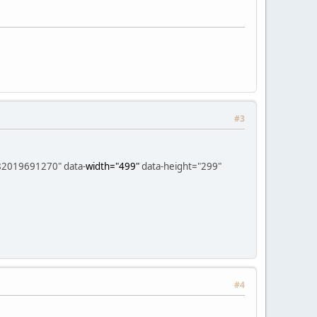
#3
82019691270" data-
width="499"
data-height="299"
#4