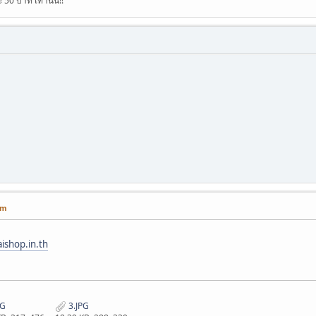
50 บาท เท่านั้น!!
pm
ishop.in.th
PG
3.JPG