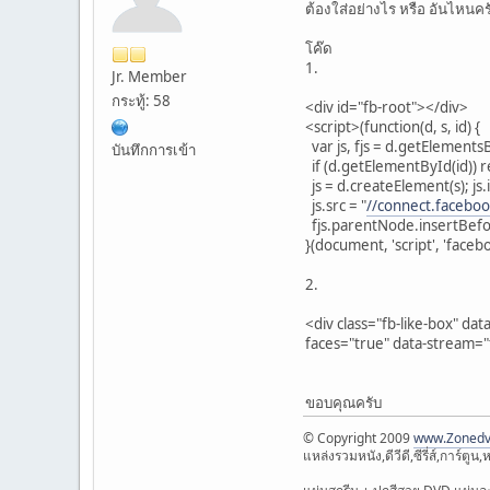
ต้องใส่อย่างไร หรือ อันไหนคร
โค๊ด
1.
Jr. Member
กระทู้: 58
<div id="fb-root"></div>
<script>(function(d, s, id) {
var js, fjs = d.getElement
บันทึกการเข้า
if (d.getElementById(id)) r
js = d.createElement(s); js.i
js.src = "
//connect.faceboo
fjs.parentNode.insertBefore
}(document, 'script', 'facebo
2.
<div class="fb-like-box" dat
faces="true" data-stream="
ขอบคุณครับ
© Copyright 2009
www.Zonedv
แหล่งรวมหนัง,ดีวีดี,ซีรี่ส์,การ