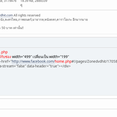
KB, 317x476
18.39 KB, 288x339
ดู
dhit.com
All rights reserved
์ตูน,หนัง,ละครไทย,ภาพยนตร์,มายากล,หนังตลก,คาราโอเกะ อีกมากมาย
50 บาท เท่านั้น!!
.php
ีกับช่อง
width="499" เปลี่ยนเป็น width="199"
a-href="
http://www.facebook.com/
home.php
#!/pages/Zonedvdhit/1705
a-stream="false" data-header="true"></div>