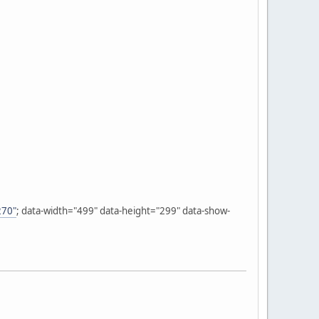
270"
; data-width="499" data-height="299" data-show-