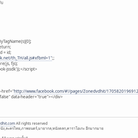
ับ
sByTagName(s)[0];
eturn;
d = id;
k.net/th_TH/all.js#xfbml=1"
;;
(js, fjs);
ok-jssdk'));</script>
a-href="
http://www.facebook.com/#!/pages/Zonedvdhit/170582019691
false" data-header="true"></div>
dhit.com
All rights reserved
์ตูน,หนัง,ละครไทย,ภาพยนตร์,มายากล,หนังตลก,คาราโอเกะ อีกมากมาย