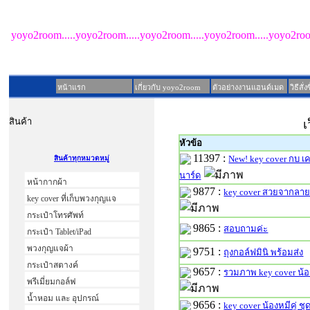
yoyo2room.....yoyo2room.....yoyo2room.....yoyo2room.....yoyo2roo
หน้าแรก
เกี่ยวกับ yoyo2room
ตัวอย่างงานแฮนด์เมด
วิธีสั่
สินค้า
เ
หัวข้อ
11397 :
New! key cover กบ เ
สินค้าทุกหมวดหมู่
นาร์ด
หน้ากากผ้า
9877 :
key cover สวยจากลายผ
key cover ที่เก็บพวงกุญแจ
กระเป๋าโทรศัพท์
9865 :
สอบถามค่ะ
กระเป๋า Tablet/iPad
พวงกุญแจผ้า
9751 :
ถุงกอล์ฟมินิ พร้อมส่ง
กระเป๋าสตางค์
9657 :
รวมภาพ key cover น้
พรีเมี่ยมกอล์ฟ
น้ำหอม และ อุปกรณ์
9656 :
key cover น้องหมีคู่