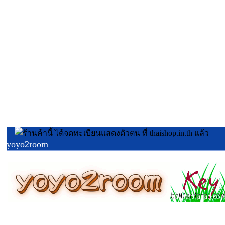
yoyo2room
รับผลิตของชำร่วย PreOrder
ID Line :