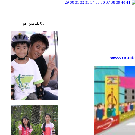
29
30
31
32
33
34
35
36
37
38
39
40
41
PHOTO
รูป...ลูกค้าทั้งนั้น..
www.used