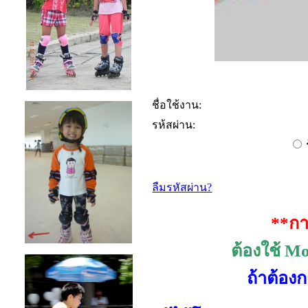
ชื่อใช้งาน:
รห้สผ่าน:
ลืมรหัสผ่าน?
**กา
ต้องใช้
Moz
ถ้าต้อง