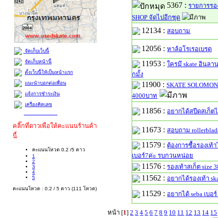
5367 :
รายการรอง
SHOP จัดไปอีกชุด
12134 :
สอบถาม
12056 :
หาล้อโรเรอเบรด
จัดเก็บเว็บนี้
จัดเก็บหน้านี้
11953 :
ใครมี skate อินลาน
ตั้งเว็บนี้ให้เป็นหน้าแรก
กมั้ง
แนะนำบอกต่อเพื่อน
11900 :
SKATE SOLOMON 
แจ้งการชำระเงิน
4000บาท
เครื่องคิดเลข
11856 :
อยากได้สปีดสเก็ตไซ
คลิ๊กที่ดาวเพื่อให้คะแนนร้านค้า
11673 :
สอบถาม rollerblad
นี้
11579 :
ต้องการซื้อรองเท้า
คะแนนโหวต 0.2 /5 ดาว
เบอร์7ค่ะ รบกวนหน่อย
1
2
11576 :
รองเท้าสเก็ต size 
3
4
11562 :
5
อยากได้รองเท้า ska
คะแนนโหวต : 0.2 / 5 ดาว (111 โหวต)
11529 :
อยากได้ seba เบอร์
หน้า [
1
]
2
3
4
5
6
7
8
9
10
11
12
13
14
15