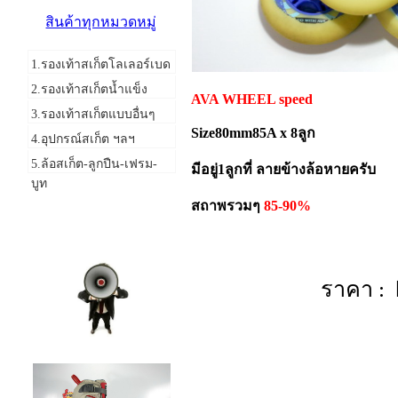
สินค้าทุกหมวดหมู่
1.รองเท้าสเก็ตโลเลอร์เบด
2.รองเท้าสเก็ตน้ำแข็ง
AVA WHEEL speed
3.รองเท้าสเก็ตแบบอื่นๆ
Size80mm85A x 8ลูก
4.อุปกรณ์สเก็ต ฯลฯ
5.ล้อสเก็ต-ลูกปืน-เฟรม-
มีอยู่1ลูกที่ ลายข้างล้อหายครับ
บูท
สถาพรวมๆ
85-90%
แจ้งข่าวสาร
ราคา : 