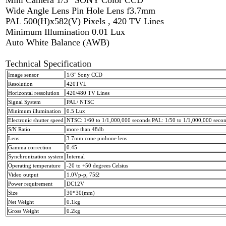
Mini Camera 1/3” SONY Color CCD
Wide Angle Lens Pin Hole Lens f3.7mm
PAL 500(H)x582(V) Pixels , 420 TV Lines
Minimum Illumination 0.01 Lux
Auto White Balance (AWB)
Technical Specification
Image sensor
1/3" Sony CCD
Resolution
420TVL
Horizontal ressolution
420/480 TV Lines
Signal System
PAL/ NTSC
Minimum illumination
0.5 Lux
Electronic shutter speed
NTSC: 1/60 to 1/1,000,000 seconds PAL: 1/50 to 1/1,000,000 seco
S/N Ratio
more than 48db
Lens
3.7mm cone pinhone lens
Gamma correction
0.45
Synchronization system
Internal
Operating temperature
-20 to +50 degrees Celsius
Video output
1.0Vp-p, 75Ω
Power requirement
DC12V
Size
30*30(mm)
Net Weight
0.1kg
Gross Weight
0.2kg