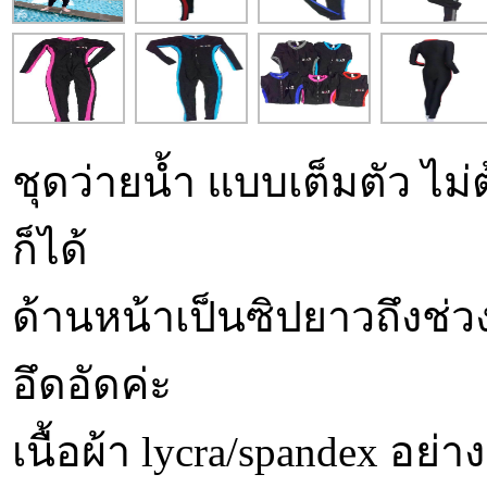
ชุดว่ายน้ำ แบบเต็มตัว ไม
ก็ได้
ด้านหน้าเป็นซิปยาวถึงช่วง
อึดอัดค่ะ
เนื้อผ้า lycra/spandex อย่