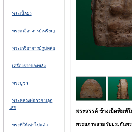
พระเนื้อผง
พระเกจิอาจารย์เหรียญ
พระเกจิอาจารย์รูปหล่อ
เครื่องรางของขลัง
พระบูชา
พระหลวงพ่อกวย ปลุก
เสก
พระสรรค์ ข้างเม็ดพิมพ์ให
พระสภาพสวย รับประกันพระแ
พระที่ให้เช่าไปแล้ว