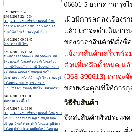
06601-5 ธนาคารกรุงไ
ข่าวสารร้านค้า
25/05/2015 22:40:34
เมื่อมีการตกลงเรื่องร
Otop silkbox ของชำร่วย กล่องผ้าไหม
กล่องกระดาษสา ถุงผ้าแก้ว พวงกุญแจ
แล้ว เราจะดำเนินการผล
สมุดโน๊ต ไดอรี่ กรอบรูปผ้าไหม
11/06/2015 00:32:45
ของราคาสินค้าที่สั่งซื
รับทำกล่องผ้าไหม
แจ้งว่าสินค้าเสร็จพร้อ
22/11/2015 15:16:58
รับผลิตกล่อง กล่องผ้าไหม กล่องผ้าไหม
ไทย กล่องผ้าไหมแท้ กล่องผ้าไหมเทียม
ส่วนที่เหลือทั้งหมด แ
กล่องผ้าไหมแก้ว กล่องผ้าไหมพม่า กล่อง
ผ้าไหมจีน กล่องผ้าไหมญี่ปุ่น ปกใบ
(053-390613) เราจะจัด
ประกาศขนาดA4 A5 เมนูผ้าไหม กรอบรูป
ผ้าไหมขนาดต่างๆ 4x6\" 5x7\"
ขอบพระคุณที่ให้การอ
8x10\"กล่องบรรจุภัญฑ์ผ้าไหมขนาดต่างๆ
28/11/2015 09:10:07
ของฝาก ของที่ระลึก
วิธีรับสินค้า
31/07/2017 11:39:00
Otop silkbox ของชำร่วย,กล่องผ้าไหม,ของ
จัดส่งสินค้าทั่วประเท
พรีเมี่ยม,กล่องของขวัญผ้าไหม,ผลิตปก
ปริญญาบัตรผ้าไหม,ปกผ้าไหม,ปกวุฒิบัตร
ผ้าไหม,ปกใบประกาศณียบัตรผ้าไหม,กล