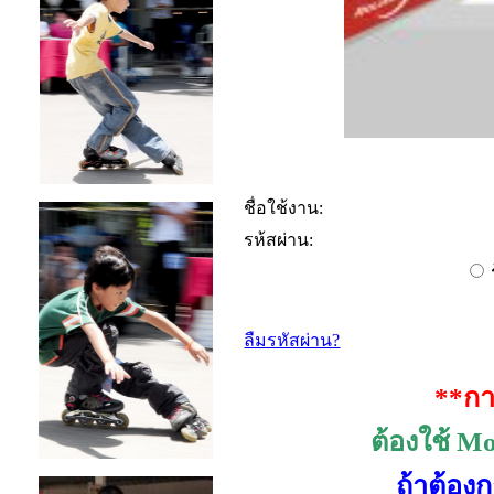
ชื่อใช้งาน:
รห้สผ่าน:
ลืมรหัสผ่าน?
**กา
ต้องใช้
Moz
ถ้าต้อง