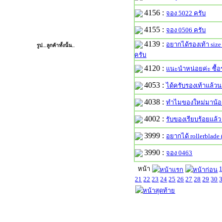
4175 :
วิธีดูขนาด สเก็ต
PHOTO
4156 :
จอง 5022 ครับ
4155 :
จอง 0506 ครับ
รูป...ลูกค้าทั้งนั้น..
4139 :
อยากได้รองเท้า siz
ครับ
4120 :
แนะนำหน่อยค่ะ ซื้อร
4053 :
ได้ครับรองเท้าแล้ว
4038 :
ทำไมของใหม่มาน้อ
4002 :
รับของเรียบร้อยแล้
3999 :
อยากได้ rollerblade (
3990 :
จอง 0463
หน้า
21
22
23
24
25
26
27
28
29
30