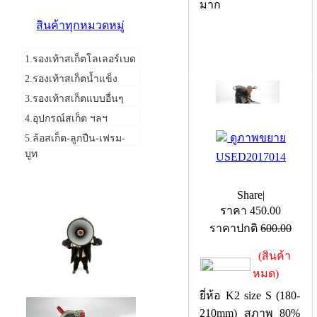
Kasaca ขนาด
สินค้าทุกหมวดหมู่
รองเท้าปรับได้ size
34-38 ล้อยางสภาพดี
1.รองเท้าสเก็ตโลเลอร์เบด
มาก
2.รองเท้าสเก็ตน้ำแข็ง
3.รองเท้าสเก็ตแบบอื่นๆ
4.อุปกรณ์สเก็ต ฯลฯ
5.ล้อสเก็ต-ลูกปืน-เฟรม-
บูท
ดูภาพขยาย
USED2017014
แจ้งข่าวสาร
Share
|
ราคา
450.00
ราคาปกติ
600.00
(สินค้า
หมด)
ยี่ห้อ K2 size S (180-