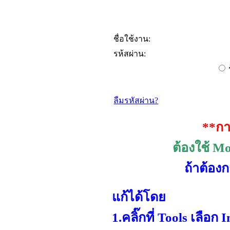
ชื่อใช้งาน:
รห้สผ่าน:
ลืมรหัสผ่าน?
**กา
ต้องใช้
Moz
ถ้าต้อง
แก้ได้โดย