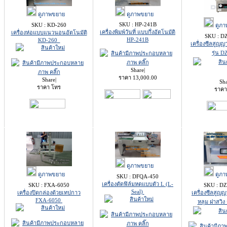
ดูภาพขยาย
ดูภาพขยาย
SKU : HP-241B
SKU : KD-260
ดูภา
เครื่องพิมพ์วันที่ แบบกึ่งอัตโนมัติ
เครื่องห่อแบบแนวนอนอัตโนมัติ
SKU : D
HP-241B
KD-260
เครื่องซีลสูญ
รุ่น 
Share
|
ราคา
13,000.00
Share
|
Sh
ราคา โทร
ราคา
ดูภาพขยาย
ดูภาพขยาย
ดูภา
SKU : DFQA-450
เครื่องตัดฟิล์มหดแบบตัว L (L-
SKU : FXA-6050
SKU : DZ
Seal)
เครื่องปิดกล่องด้วยเทปกาว
เครื่องซีลสู
FXA-6050
หลุม ฝาสวิง