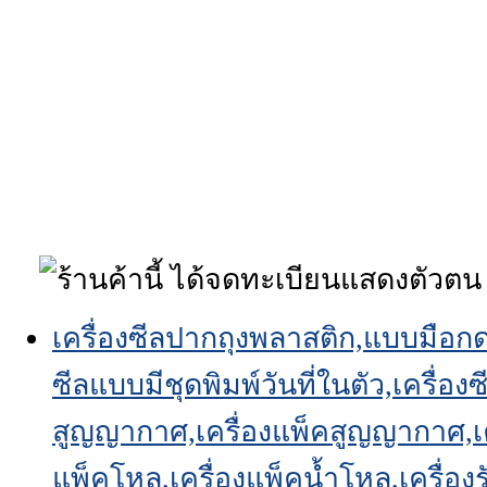
เครื่องซีลปากถุงพลาสติก,แบบมือกด
ซีลแบบมีชุดพิมพ์วันที่ในตัว,เครื
สูญญากาศ,เครื่องแพ็คสูญญากาศ,เครื
แพ็คโหล,เครื่องแพ็คน้ำโหล,เครื่องรั