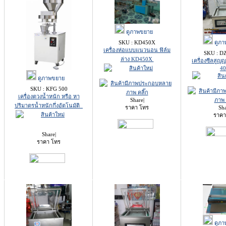
ดูภาพขยาย
ดูภา
SKU : KD450X
เครื่องห่อแบบแนวนอน ฟิล์ม
SKU : D
ล่าง KD450X
เครื่องซีลสูญ
4
ดูภาพขยาย
SKU : KFG 500
เครื่องตวงน้ำหนัก หรือ หา
Share
|
ปริมาตรน้ำหนักกึ่งอัตโนมัติ
ราคา โทร
Sh
ราคา
Share
|
ราคา โทร
ดูภา