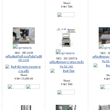
Share
|
ราคา โทร
ดูภาพขยาย
ดูภา
SKU : HP-241B
SKU : 
ดูภาพขยาย
เครื่องพิมพ์วันที่ แบบกึ่งอัตโนมัติ
เครื่องซีลสูญ
SKU : DZ-260T/A
HP-241B
รุ่น D
เครื่องซีลสูญญากาศขนาดเล็ก
รุ่น DZ-260
Share
|
Sh
ราคา
13,000.00
ราคา
Share
|
ราคา โทร