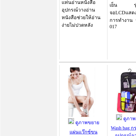
แท่นอ่านหนังสือ
เย็น รุ่น
อุปกรณ์วางอ่าน
จอLCDแสด
หนังสือช่วยให้อ่าน
การทำงาน ร
ง่ายไม่ปวดหลัง
017
ดูภาพ
ดูภาพขยาย
Wash bag กร
แผ่นแว๊กซ์ขน
อุปกรณ์อ