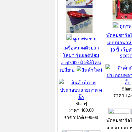
ดูภาพ
พัดลมชาร์จ
ดูภาพขยาย
แบบพกพาหน
เครื่องนวดตัวปลา
10 นื้ว ใบพั
โลมา รุ่นยอดนิยม
SOKO
anqi3000 หัวซิลิโคน
เปลี่ยน..
Shar
ราคา
1,5
Share
|
ราคา
480.00
ราคาปกติ
690.00
พัดลมชาร์จไ
สายแบบพกพ