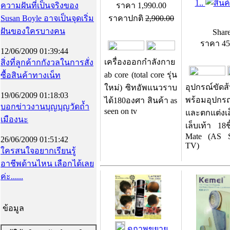
1..
ความฝันที่เป็นจริงของ
ราคา
1,990.00
Susan Boyle อาจเป็นจุดเริ่ม
ราคาปกติ
2,900.00
ฝันของใครบางคน
Shar
ราคา
45
12/06/2009 01:39:44
เครื่องออกกำลังกาย
สิ่งที่ลูกค้ากกังวลในการสั่ง
ab core (total core รุ่น
ซื้อสินค้าทางเน็ท
อุปกรณ์ขัดส้
ใหม่) ซิทอัพแนวราบ
19/06/2009 01:18:03
พร้อมอุปกรณ
ได้180องศา สินค้า as
บอกข่าวงานบุญบุญวัดถ้ำ
seen on tv
และตกแต่งเล
เมืองนะ
เล็บเท้า 18ช
Mate (AS 
26/06/2009 01:51:42
TV)
ใครสนใจอยากเรียนรู้
อาชีพด้านไหน เลือกได้เลย
ค่ะ......
ข้อมูล
ดูภาพขยาย