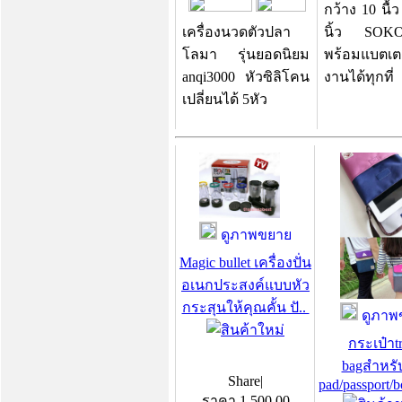
กว้าง 10 นื้
เครื่องนวดตัวปลา
นิ้ว SOK
โลมา รุ่นยอดนิยม
พร้อมแบตเตอ
anqi3000 หัวซิลิโคน
งานได้ทุกที่
เปลี่ยนได้ 5หัว
ดูภาพขยาย
Magic bullet เครื่องปั่น
อเนกประสงค์แบบหัว
กระสุนให้คุณคั้น ปั..
ดูภาพ
กระเป๋าtr
bagสำหรับ
Share
|
pad/passport/
ราคา
1,500.00