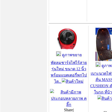
ดูภาพขยาย
พัดลมชาร์จไฟไร้สาย
ดูภาพ
รุ่นใหม่ ขนาด 12 นิ้ว
เบาะนวดไฟ
พร้อมแบตเตอรี่พกไป
สั่น MA
ได..
CUSHION สำ
ในรถ ที่บ้
Share
|