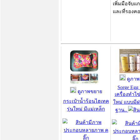
เพิ่มมือจับแ
และที่รองคอ
ดูภาพ
Sorge Egg 
ดูภาพขยาย
เครื่องทำไข่
กระเป๋าน้ำร้อนไฮเทค
ใหม่ แบบมีฝา
รุ่นใหม่ มีแม่เหล็ก
ฐาน..