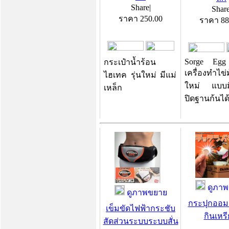
Share
|
Shar
ราคา
250.00
ราคา
88
Sorge Egg
กระเป๋าน้ำร้อน
เครื่องทำไข่ม
ไฮเทค รุ่นใหม่ มีแม่
ใหม่ แบบมี
เหล็ก
ปิดฐานก้นได
ดูภาพ
ดูภาพขยาย
กระปุกออม
เข็มขัดไฟฟ้ากระชับ
กินเหร
สัดส่วนระบบระบบสั่น