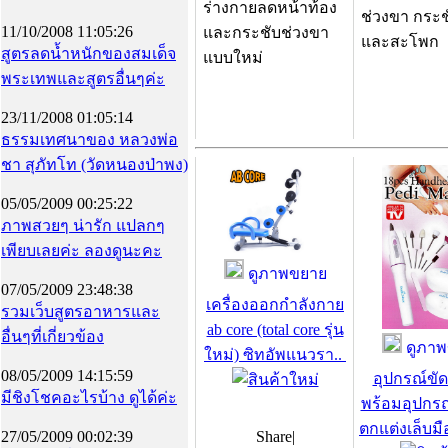
ร่างกายลดหน้าท้อง
ช่วงขา กระช
11/10/2008 11:05:26
และกระชับช่วงขา
และสะโพก
สูตรลดน้ำหนักของสมเด็จ
แบบใหม่
พระเทพและสูตรอื่นๆค่ะ
23/11/2008 01:05:14
ธรรมเทศนาของ หลวงพ่อ
ชา สุภัทโท (วัดหนองป่าพง)
05/05/2009 00:25:22
ภาพสวยๆ น่ารัก แปลกๆ
เพียบเลยค่ะ ลองดูนะคะ
ดูภาพขยาย
07/05/2009 23:48:38
เครื่องออกกำลังกาย
รวมเว็บสูตรอาหารและ
ab core (total core รุ่น
อื่นๆที่เกี่ยวข้อง
ดูภาพ
ใหม่) ซิทอัพแนวรา..
08/05/2009 14:15:59
อุปกรณ์ขัด
มีชิงโชคอะไรบ้าง ดูได้ค่ะ
พร้อมอุปกร
ตกแต่งเล็บมือ
27/05/2009 00:02:39
Share
|