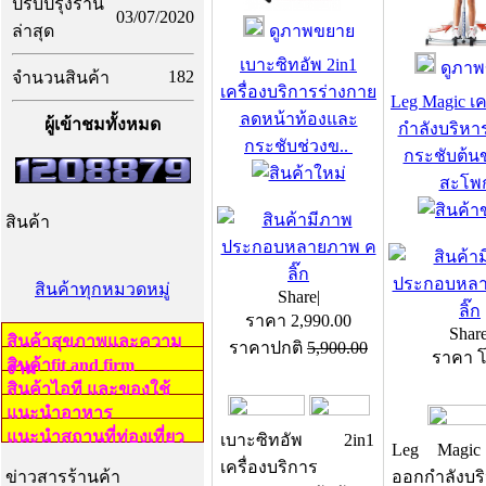
ปรับปรุงร้าน
03/07/2020
ล่าสุด
ดูภาพขยาย
เบาะซิทอัพ 2in1
ดูภาพ
182
จำนวนสินค้า
เครื่องบริการร่างกาย
Leg Magic เค
ลดหน้าท้องและ
ผู้เข้าชมทั้งหมด
กำลังบริหา
กระชับช่วงข..
กระชับต้น
สะโ
สินค้า
สินค้าทุกหมวดหมู่
Share
|
ราคา
2,990.00
Shar
สินค้าสุขภาพและความ
ราคาปกติ
5,900.00
ราคา 
สินค้าfit and firm
งาม
สินค้าไอที และของใช้
แนะนำอาหาร
แนะนำสถานที่ท่องเที่ยว
เบาะซิทอัพ 2in1
Leg Magic 
เครื่องบริการ
ข่าวสารร้านค้า
ออกกำลังบร