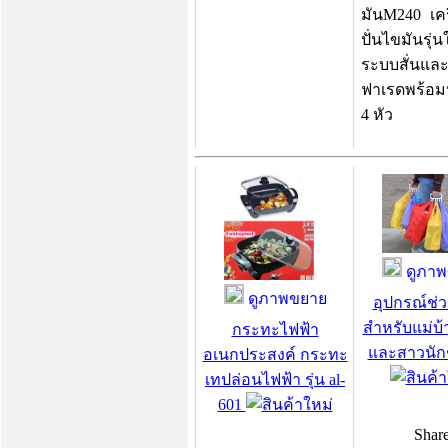
มันM240 เคร
ปั่นไขมันรุ่น
ระบบสั่นและ
ฟาเรดพร้อม
4 หัว
ดูภาพ
ดูภาพขยาย
อุปกรณ์ช่ว
สำหรับแม่บ้
กระทะไฟฟ้า
และสาวนักช
อเนกประสงค์ กระทะ
เทปล่อนไฟฟ้า รุ่น al-
601
Shar