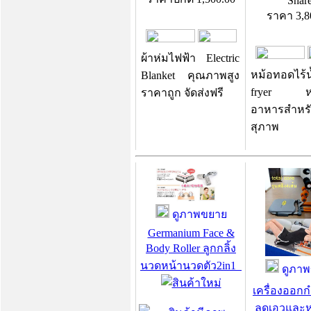
Shar
ราคา
3,8
ผ้าห่มไฟฟ้า Electric
หม้อทอดไร้น้
Blanket คุณภาพสูง
fryer ห
ราคาถูก จัดส่งฟรี
อาหารสำหรั
สุภาพ
ดูภาพขยาย
Germanium Face &
Body Roller ลูกกลิ้ง
นวดหน้านวดตัว2in1
ดูภาพ
เครื่องออก
ลดเอวและห