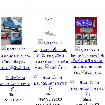
ดูภาพขยาย
ดูภาพขยาย
ดูภาพขยาย
Leg Twice เครื่องออก
กำลังกายรุ่นใหม่
benice fat remove belt
ม่ สามล้อแปลงร่าง
เข็มขัดไฟฟ้ากระชับ
บริหารช่วงขา กระชับ
เป็นรถเก๋ง (รุ่น
สัดส่วนระบบระบบ
ต้นข..
ากลม)
สั่น..
Share
|
Share
|
ราคา
2,990.00
Share
|
ราคา โทร
ราคา
1,690.00