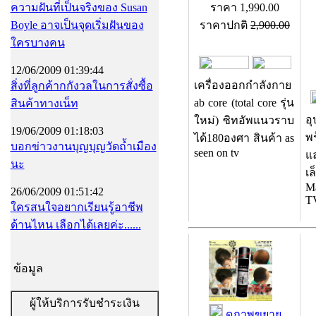
ความฝันที่เป็นจริงของ Susan
ราคา
1,990.00
Boyle อาจเป็นจุดเริ่มฝันของ
ราคาปกติ
2,900.00
ใครบางคน
12/06/2009 01:39:44
เครื่องออกกำลังกาย
สิ่งที่ลูกค้ากกังวลในการสั่งซื้อ
ab core (total core รุ่น
สินค้าทางเน็ท
อุ
ใหม่) ซิทอัพแนวราบ
19/06/2009 01:18:03
พ
ได้180องศา สินค้า as
บอกข่าวงานบุญบุญวัดถ้ำเมือง
seen on tv
แ
นะ
เล
M
26/06/2009 01:51:42
T
ใครสนใจอยากเรียนรู้อาชีพ
ด้านไหน เลือกได้เลยค่ะ......
ข้อมูล
ผู้ให้บริการรับชำระเงิน
ดูภาพขยาย