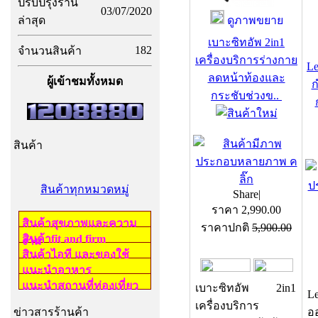
ปรับปรุงร้าน
03/07/2020
ล่าสุด
ดูภาพขยาย
เบาะซิทอัพ 2in1
182
จำนวนสินค้า
เครื่องบริการร่างกาย
Le
ลดหน้าท้องและ
ผู้เข้าชมทั้งหมด
ก
กระชับช่วงข..
สินค้า
สินค้าทุกหมวดหมู่
Share
|
ราคา
2,990.00
สินค้าสุขภาพและความ
ราคาปกติ
5,900.00
สินค้าfit and firm
งาม
สินค้าไอที และของใช้
แนะนำอาหาร
แนะนำสถานที่ท่องเที่ยว
เบาะซิทอัพ 2in1
L
เครื่องบริการ
ข่าวสารร้านค้า
อ