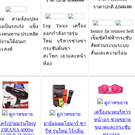
ราคาปกติ
3,500.00
ราคาปกติ
2,500.00
หม่ สามล้อแปลง
Leg Twice เครื่อง
างเป็นรถเก๋ง แข็ง
benice fat remove belt
ออกกำลังกายรุ่น
รงทนทาน ประหยัด
เข็มขัดไฟฟ้ากระชับ
ใหม่ บริหารช่วงขา
ช้งานได้อนเก
สัดส่วนระบบระบบ
กระชับต้นขา
ระสงค์
สั่นและความร้อน
สะโพก เอวและหน้า
ท้อง
ดูภาพขยาย
เครื่องนวดบริหาร
ดูภาพขยาย
ดูภาพขยาย
หน้าอก ช่วยขยาย
ไดร์เป่าผมรุ่นใหญ่
ยาย้อมผมโอมาร์ ชา
ขนาดและกระชับ
ZIRANA 4000w
รีฟ รุ่นใหม่ ไร้กลิ่น
ทรวงอก