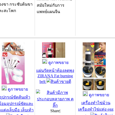
่วงขา กระชับต้นขา
สมัยใหม่กับการ
ละสะโพก
แพทย์แผนจีน
ดูภาพขยาย
แผ่นรัดหน้าท้องลดพุง
ZIRANA Fat burning
belt
ดูภาพขยาย
ดูภาพขยาย
อุปกรณ์ขัดส้นเท้า
เครื่องทำไข่ม้วน
ร้อมอุปกรณ์ขัดและ
เครื่องทำไข่แท่ง egg
แต่งเล็บมือ เล็บเท้า
Share
|