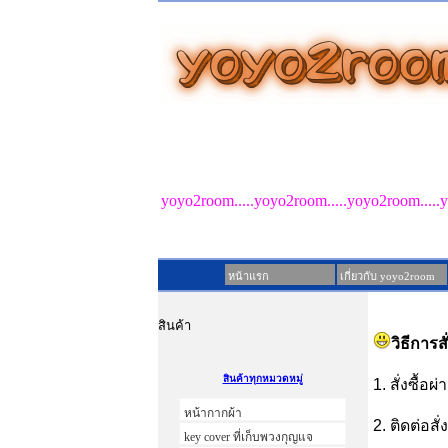
รับผลิตของชำร่วย PreOr
yoyo2room.....yoyo2room.....yoyo2room.....
หน้าแรก
เกี่ยวกับ yoyo2room
สินค้า
วิธีการสั
สินค้าทุกหมวดหมู่
1. สั่งซื้อ
หน้ากากผ้า
2. ติดต่อสั
key cover ที่เก็บพวงกุญแจ