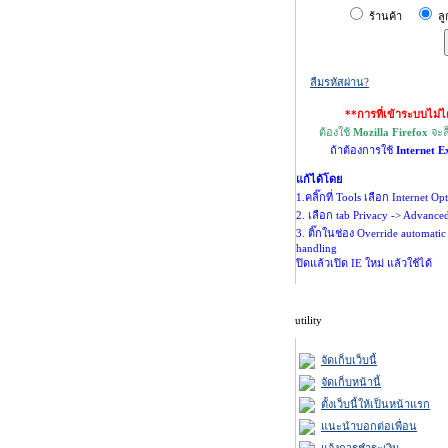
ร้านค้า
ลู
ลืมรหัสผ่าน?
**การที่เข้าระบบไม่ไ
ต้องใช้
Mozilla Firefox
จะล
ถ้าต้องการใช้
Internet E
แก้ได้โดย
1.คลิ๊กที่ Tools เลือก Internet Op
2. เลือก tab Privacy -> Advance
3. ติ๊กในช่อง Override automatic
handling
ปิดแล้วเปิด IE ใหม่ แล้วใช้ได้
utility
จัดเก็บเว็บนี้
จัดเก็บหน้านี้
ตั้งเว็บนี้ให้เป็นหน้าแรก
แนะนำบอกต่อเพื่อน
แจ้งการชำระเงิน