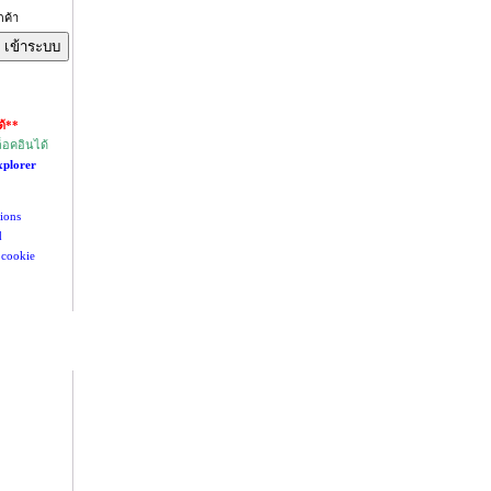
กค้า
ด้**
็อคอินได้
xplorer
tions
d
 cookie