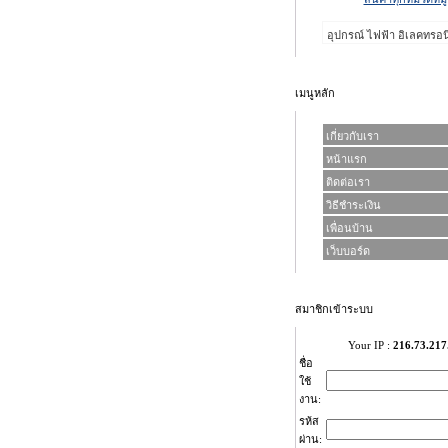
อุปกรณ์ ไฟฟ้า อิเลคทรอน
เมนูหลัก
เกี่ยวกับเรา
หน้าแรก
ติดต่อเรา
วิธีชำระเงิน
เพื่อนบ้าน
เว็บบอร์ด
สมาชิกเข้าระบบ
Your IP :
216.73.217
ชื่อ
ใช้
งาน:
รห้ส
ผ่าน: