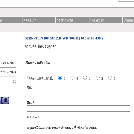
รก
ติดต่อเรา
วิธีชำระเงิน
เพื่อนบ้าน
เว็บบอ
BERNSTEIN I88-SU1Z.RIWK 90GR ( 618.6167.439 )
ความคิดเห็นของลูกค้า
เขียนความคิดเห็น
13/11/2009
27/07/2024
ให้คะแนนสินค้านี้:
5
4
3
2
1
66
ชื่อ:
อีเมล์:
4 + 1 = ?
กรุณาใส่ผลการบวกเลขด้านบน เพื่อป้องกัน สแปม