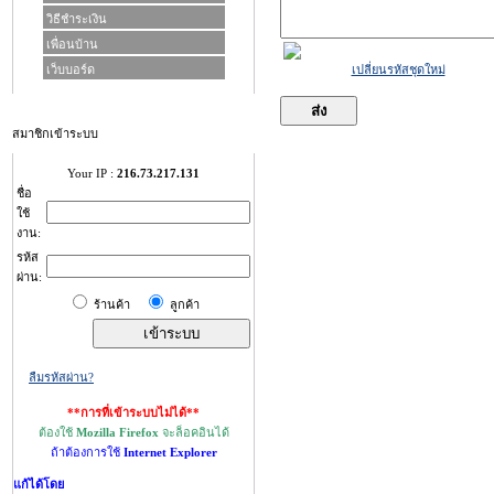
วิธีชำระเงิน
เพื่อนบ้าน
เว็บบอร์ด
เปลี่ยนรหัสชุดใหม่
สมาชิกเข้าระบบ
Your IP :
216.73.217.131
ชื่อ
ใช้
งาน:
รห้ส
ผ่าน:
ร้านค้า
ลูกค้า
ลืมรหัสผ่าน?
**การที่เข้าระบบไม่ได้**
ต้องใช้
Mozilla Firefox
จะล็อคอินได้
ถ้าต้องการใช้
Internet Explorer
แก้ได้โดย