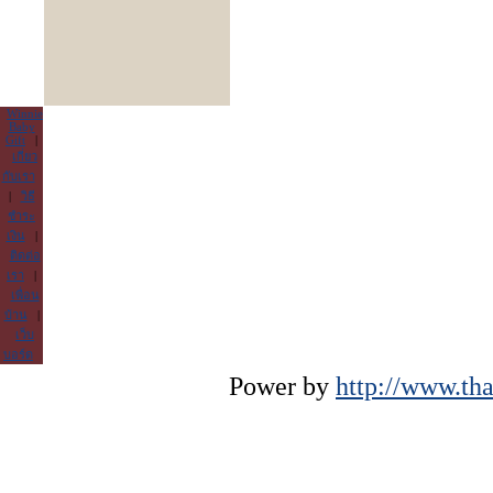
Winnie
Baby
Gift
|
เกี่ยว
กับเรา
|
วิธี
ชำระ
เงิน
|
ติดต่อ
เรา
|
เพื่อน
บ้าน
|
เว็บ
บอร์ด
Power by
http://www.tha