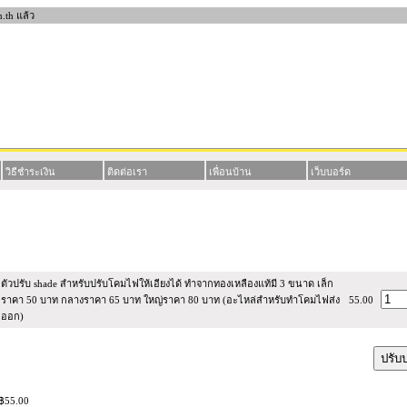
วิธีชำระเงิน
ติดต่อเรา
เพื่อนบ้าน
เว็บบอร์ด
สินค้า
ราคา
จำนว
ตัวปรับ shade สำหรับปรับโคมไฟให้เอียงได้ ทำจากทองเหลืองแท้มี 3 ขนาด เล็ก
ราคา 50 บาท กลางราคา 65 บาท ใหญ่ราคา 80 บาท (อะไหล่สำหรับทำโคมไฟส่ง
55.00
ออก)
 ฿55.00