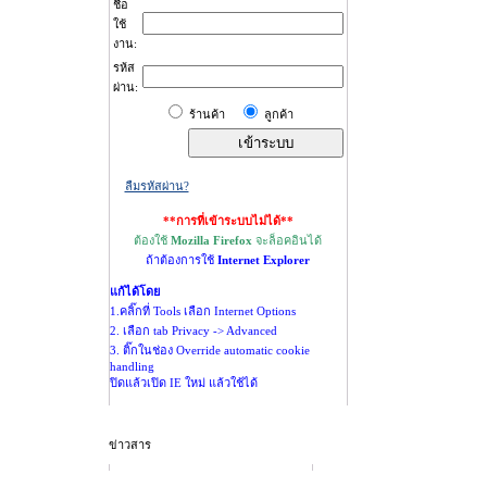
ชื่อ
ใช้
งาน:
รห้ส
ผ่าน:
ร้านค้า
ลูกค้า
ลืมรหัสผ่าน?
**การที่เข้าระบบไม่ได้**
ต้องใช้
Mozilla Firefox
จะล็อคอินได้
ถ้าต้องการใช้
Internet Explorer
แก้ได้โดย
1.คลิ๊กที่ Tools เลือก Internet Options
2. เลือก tab Privacy -> Advanced
3. ติ๊กในช่อง Override automatic cookie
handling
ปิดแล้วเปิด IE ใหม่ แล้วใช้ได้
ข่าวสาร