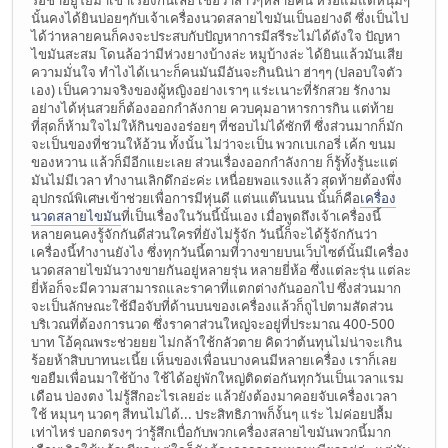
รอช้าอยู่ใยมาเข้าเรื่องกันเลย เชื่อว่าสาวๆหลายคน หรือแม้แต่หนุ่มๆ
นั้นคงได้ยินบ่อยๆกับเจ้าเครื่องนวดสลายไขมันเป็นอย่างดี ซึ่งเป็นไป
ได้ว่าหลายคนก็คงจะประสบกับปัญหาการมีสรีระไม่ได้ดังใจ ปัญหา
ไขมันสะสม โดนล้อว่ามีห่วงยางบ้างล่ะ หมูบ้างล่ะ ได้ยินแล้วมันเสีย
ความมั่นใจ ทำไงได้เนาะก็คนมันมีอันจะกินนิน่า ฮ่าๆๆ (ปลอบใจตัว
เอง) เป็นความจริงของผู้หญิงอย่างเราๆ แร่ะเนาะที่รักสวย รักงาม
อย่างได้หุ่นสวยก็ต้องออกกำลังกาย ควบคุมอาหารการกิน แต่ท้าย
ที่สุดก็ห้ามใจไม่ให้กินของอร่อยๆ ที่ชอบไม่ได้ซักที ซึ่งส่วนมากก็มัก
จะเป็นของที่ชวนให้อ้วน ทั้งนั้น ไม่ว่าจะเป็น พวกเบเกอรี่ เค้ก ขนม
ของหวาน แล้วก็มีอีกแยะเลย ส่วนเรื่องออกกำลังกาย ก็รู้ทั้งรู้นะแต่
มันไม่มีเวลา ทำงานเลิกดึกอ่ะค่ะ เหนื่อยพอแรงแล้ว สุดท้ายต้องพึ่ง
อุปกรณ์พิเศษเข้าช่วยเพื่อการมีหุ่นดี แต่นแต๊นนนน นั้นก็คือ
เครื่อง
นวดสลายไขมัน
ที่เป็นเรื่องในวันนี้นั้นเอง เมื่อพูดถึงเจ้าเครื่องนี้
หลายคนคงรู้จักกันดีส่วนใครที่ยังไม่รู้จัก วันนี้ก็จะได้รู้จักกันว่า
เครื่องนี้ทำงานยังไง ซึ่งทุกวันนี้ตามที่วางขายบนเว็บไซต์นั้นมีเครื่อง
นวดสลายไขมันวางขายกันอยู่หลายรุ่น หลายยี่ห้อ ซึ่งแต่ละรุ่น แต่ละ
ยี่ห้อก็จะมีความสามารถและราคาที่แตกต่างกันออกไป ซึ่งส่วนมาก
จะเป็นลักษณะใช้มือจับที่ด้านบนของเครื่องแล้วก็ถูไปตามสัดส่วน
บริเวณที่ต้องการนวด ซึ่งราคาส่วนใหญ่จะอยู่ที่ประมาณ 400-500
บาท โอ้คุณพระช่วยยย ไม่กล้าใช้กลัวตาย คิดว่าต้นทุนไม่น่าจะเกิน
ร้อยห้าสิบบาทนะเนี้ย เห็นของเพื่อนบางคนมีหลายเครื่อง เราก็เลย
ขอยืมเพื่อนมาใช้บ้าง ใช้ได้อยู่พักใหญ่ติดต่อกันทุกวันเป็นเวลาแรม
เดือน บ่องตง ไม่รู้สึกอะไรเลยอ่ะ แล้วยังต้องมาคอยจับเครื่องเวลา
ใช้ หมุนๆ นวดๆ สีทนไม่ได้... ประสิทธิภาพก็งั้นๆ แร่ะ ไม่ค่อยปลื้ม
เท่าไหร่ บอกตรงๆ ว่ารู้สึกเบื่อกับพวกเครื่องสลายไขมันพวกนี้มาก