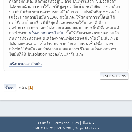
กิโลกรัมก็เหอะ แต่ก็พอไหวอยู่นะ อาจเป็นเพราะเราใช้เบอร์นวดที่
ไม่ค่อยหนักมาก หากใช้เบอร์ที่สูงๆ กว่านี้แล้วออกกำลังกายช่วยด้วย
บวกกับไม่รับประทานอาหารยามดึกด้วย เราว่าประสิทธิภาพของเจ้า
เครื่องนวดสลายไขมัน VE360 ตัวนี้น่าจะให้ผลมากกว่านี้ก็เป็นได้
แต่ก็ถือว่าเป็นเครื่องที่ดีที่สุดตั้งแต่เคยลองใช้มาเลยทีเดียว
สุดท้าย เราว่าการออกกำลังกาย และควบคุมอาหารนั้นดีที่สุดนะ แต่
การใช้พวก
เครื่องนวดสลายไขมัน
เนี้ยให้เป็นทางออกรองลงมาแล้ว
กัน การที่จะหวังพึ่งแต่เครื่องพวกนี้เพียงอย่างเดียวโดยไม่เสียเหงือ
ไม่น่าจะพอนะ เอาเป็นว่าหากอยากสวย อยากหุ่นเซ็กส์ซี่อย่างเพ
อร์เฟคก็ให้หมั่นออกกำลังกาย ควบคุมการบริโภค เครื่องนวดสลาย
ไขมันก็ให้เป็นsolution รองลงไปแล้วกันเนาะ
เครื่องนวดสลายไขมัน
USER ACTIONS
หน้า
ขึ้นบน
1
|
|
ช่วยเหลือ
Terms and Rules
ขึ้นบน ▲
|
,
SMF 2.1 RC2
SMF © 2011
Simple Machines