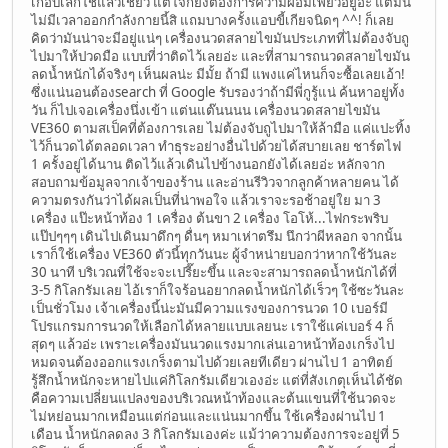
เกือบเลิกใช้แล้วเชียว แต่ใจก็ยังต้องการความผอมเพียวอยู่อ่ะ แต่มัน
ไม่มีเวลาออกกำลังกายนี้สิ แถมบางครั้งแอบขี้เกียจนิดๆ ^^! ก็เลย
คิดว่ามันน่าจะมีอยู่แน่ๆ เครื่องนวดสลายไขมันประเภทที่ไม่ต้องจับถู
ไปมาให้ปวดมือ แบบที่ว่าติดไว้เลยอ่ะ และที่สามารถนวดสลายไขมัน
ลดน้ำหนักได้จริงๆ เห็นผลน่ะ มีมั้ย ถ้ามี แพงแค่ไหนก็จะซื้อเลยเอ้า!
ซึ่งแน่นอนต้องsearch ที่ Google รับรองว่าถ้ามีพี่กูรู้แน่ ค้นหาอยู่ทั้ง
วัน ก็ไปเจอเครื่องนึ่งเข้า แต่นแต๊นนนน เครื่องนวดสลายไขมัน
VE360 ตามสเป็คที่ต้องการเลย ไม่ต้องจับถูไปมาให้ล้ามือ แค่แปะทิ้ง
ไว้ก็นวดได้ตลอดเวลา ทำธุระอย่างอื่นไปด้วยได้สบายเลย ชาร์ตไฟ
1 ครั้งอยู่ได้นาน ติดไว้แล้วเดินไปข้างนอกยังได้เลยอ่ะ หลักจาก
สอบถามข้อมูลจากเจ้าของร้าน และอ่านรีวิวจากลูกค้าหลายคน ได้
ความตรงกันว่าได้ผลเป็นที่น่าพอใจ แล้วเราจะรอช้าอยู่ใย มา 3
เครื่อง แป๊ะหน้าท้อง 1 เครื่อง ต้นขา 2 เครื่อง โอโห้...ไฟกระพริบ
แป๊ปๆๆๆ เดินไปเดินมาดึกๆ ดื่นๆ หมาเห่าตรึม นึกว่าผีหลอก จากนั้น
เราก็ใช้เครื่อง VE360 ตัวนี้ทุกวันนะ ผู้จำหน่ายบอกว่าหากใช้วันละ
30 นาที บริเวณที่ใช้จะจะเปรี๊ยะขึ้น และจะสามารถลดน้ำหนักได้ที่
3-5 กิโลกรัมเลย ไอ้เราก็ใจร้อนอยากลดน้ำหนักได้เร็วๆ ใช้ซะวันละ
เป็นชั่วโมง เจ้าเครื่องนี้น่ะมันมีความแรงของการนวด 10 เบอร์มี
โปรแกรมการนวดให้เลือกได้หลายแบบเลยนะ เราใช้แค่เบอร์ 4 ก็
สุดๆ แล้วอ่ะ เพราะเครื่องมันนวดแรงมากเล่นเอาหน้าท้องเกร็งไป
หมดจนต้องออกแรงเกร็งตามไปด้วยเลยทีเดียว ผ่านไป 1 อาทิตย์
รู้สึกน้ำหนักจะหายไปแค่กิโลกรัมเดียวเองอ่ะ แต่ที่สังเกตุเห็นได้ชัด
คือความเปลี่ยนแปลงของบริเวณหน้าท้องและต้นแขนที่ใช้นวดจะ
ไม่หย่อนมากเหมือนแต่ก่อนและแน่นมากขึ้น ใช้เครื่องผ่านไป 1
เดือน น้ำหนักลดลง 3 กิโลกรัมเองค่ะ แม้ว่าความต้องการจะอยู่ที่ 5