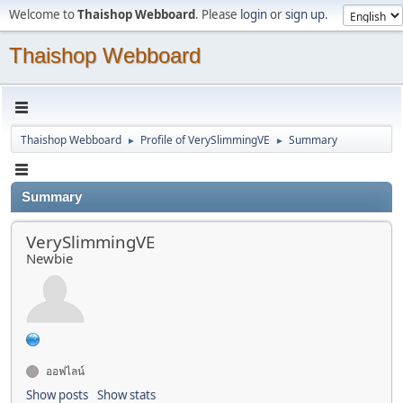
Welcome to
Thaishop Webboard
. Please
login
or
sign up
.
Thaishop Webboard
Thaishop Webboard
Profile of VerySlimmingVE
Summary
►
►
Summary
VerySlimmingVE
Newbie
ออฟไลน์
Show posts
Show stats