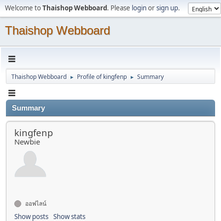
Welcome to
Thaishop Webboard
. Please
login
or
sign up
.
Thaishop Webboard
Thaishop Webboard
Profile of kingfenp
Summary
►
►
Summary
kingfenp
Newbie
ออฟไลน์
Show posts
Show stats