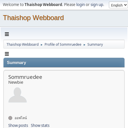
Welcome to
Thaishop Webboard
. Please
login
or
sign up
.
Thaishop Webboard
Thaishop Webboard
Profile of Sommruedee
Summary
►
►
Summary
Sommruedee
Newbie
ออฟไลน์
Show posts
Show stats