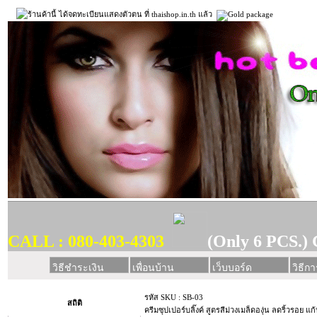
CALL : 080-403-4303
(Only 6 PCS.) 
วิธีชำระเงิน
เพื่อนบ้าน
เว็บบอร์ด
วิธีการ
รหัส SKU : SB-03
สถิติ
ครีมซุปเปอร์บลิ๊งค์ สูตรสีม่วงเมล็ดองุ่น ลดริ้วรอย แ