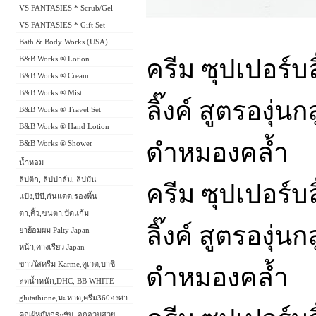
VS FANTASIES * Scrub/Gel
VS FANTASIES * Gift Set
Bath & Body Works (USA)
B&B Works ® Lotion
ครีม ซุปเปอร์บล
B&B Works ® Cream
B&B Works ® Mist
ลิ๊งค์ สูตรองุ่นก
B&B Works ® Travel Set
B&B Works ® Hand Lotion
ดำหมองคล้ำ
B&B Works ® Shower
น้ำหอม
ลิปติก, ลิปปาล์ม, ลิปมัน
ครีม ซุปเปอร์บล
แป้ง,บีบี,กันแดด,รองพื้น
ตา,คิ้ว,ขนตา,ปัดแก้ม
ลิ๊งค์ สูตรองุ่นก
ยาย้อมผม Palty Japan
หน้า,คางเรียว Japan
ขาวใสครีม Karme,คูเวต,บาชิ
ดำหมองคล้ำ
ลดน้ำหนัก,DHC, BB WHITE
glutathione,มะหาด,ครีม360องศา
คุณผู้หญิงกระชับ, อกอวบสวย