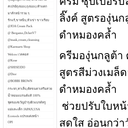
ครีม ซุปเปอร์บล
สเปรย์ถุงน่อง,ถุงน่อง,เท้าแตก
มาส์กหน้ารวม ๆ
ลิ๊งค์ สูตรองุ่นก
รักแร้,ขาหนีบ,หัวเข่า ขาวเรียบ
@JOA Cream Pack
ดำหมองคล้ำ
@ Bergamo,DrJartV7
@mask,cream,cleansing
@Karmarts Shop
ครีมองุ่นกลูต้า 
Welcos เวลคอส
@Kose
@SHISEIDO
สูตรสีม่วงเมล็ดอ
@Dior
@BOBBI BROWN
ดำหมองคล้ำ
กระจก,ทาเล็บ,ดัดขนตาเสริมสวย
น้ำหอมแบรนด์แท้ 100%
ช่วยปรับใบหน้
ชุดของขวัญบำรุงผิวแบรด์หรู
แม่และเด็ก JAPAN,USA
Ecotools แปรงแต่งหน้า
สดใส อ่อนกว่า
OPI