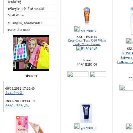
มาส์เต้าหู้
ครีมซุปเปอร์บลิ๊งค์ ของแท้
Snail White
ขนมญี่ปุ่น, ลูกอมอร่อย ๆ
percy skin mask
ดูภาพขยาย
SKU : BS-K15
Kose Clear Turn Q10 White
Body Milky Cream
SKU
KOSE ค
Softymo
Share
|
Collagen 
ราคา
฿
280.00
ข่าวสาร
รา
06/08/2012 17:29:40
ติดต่อร้านค้า
18/12/2012 09:14:19
ติดตาม พัสดุ ปณ.
ดูภาพขยาย