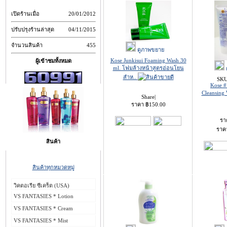
เปิดร้านเมื่อ
20/01/2012
ปรับปรุงร้านล่าสุด
04/11/2015
จำนวนสินค้า
455
ดูภาพขยาย
Kose Junkisui Foaming Wash 30
ผู้เข้าชมทั้งหมด
ml. โฟมล้างหน้าสูตรอ่อนโยน
สำห..
SKU
Kose #
Cleansing
Share
|
ราคา
฿
150.00
รา
ราค
สินค้า
สินค้าทุกหมวดหมู่
วิคตอเรีย ซีเคร็ต (USA)
VS FANTASIES * Lotion
VS FANTASIES * Cream
VS FANTASIES * Mist