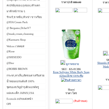
ราคาปกติ
880.00
ราคา
สเปรย์ถุงน่อง,ถุงน่อง,เท้าแตก
มาส์กหน้ารวม ๆ
รักแร้,ขาหนีบ,หัวเข่า ขาวเรียบ
@JOA Cream Pack
@ Bergamo,DrJartV7
@mask,cream,cleansing
@Karmarts Shop
Welcos เวลคอส
@Kose
@SHISEIDO
S
Shiseido
@Dior
ดูภาพขยาย
Was
@BOBBI BROWN
SKU : KS-81386
Kose Softymo White Body Soap
กระจก,ทาเล็บ,ดัดขนตาเสริมสวย
420ml.ผิวขาวกระชับ
รา
น้ำหอมแบรนด์แท้ 100%
ชุดของขวัญบำรุงผิวแบรด์หรู
Share
|
แม่และเด็ก JAPAN,USA
ราคา โทร
Ecotools แปรงแต่งหน้า
(สินค้าหมด)
OPI