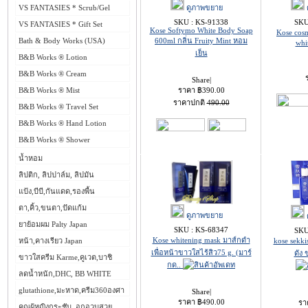
VS FANTASIES * Scrub/Gel
ดูภาพขยาย
SKU : KS-91338
SKU
VS FANTASIES * Gift Set
Kose Softymo White Body Soap
Kose cos
Bath & Body Works (USA)
600ml กลิ่น Fruity Mint หอม
whi
เย็น
B&B Works ® Lotion
B&B Works ® Cream
Share
|
B&B Works ® Mist
ราคา
฿
390.00
ราคาปกติ
490.00
B&B Works ® Travel Set
B&B Works ® Hand Lotion
B&B Works ® Shower
น้ำหอม
ลิปติก, ลิปปาล์ม, ลิปมัน
แป้ง,บีบี,กันแดด,รองพื้น
ตา,คิ้ว,ขนตา,ปัดแก้ม
ดูภาพขยาย
ยาย้อมผม Palty Japan
SKU : KS-68347
SKU
Kose whitening mask มาส์กดำ
หน้า,คางเรียว Japan
kose sekki
เพื่อหน้าขาวใสไร้สิว75 g. (มาร์
ดัง
ขาวใสครีม Karme,คูเวต,บาชิ
กด..
ลดน้ำหนัก,DHC, BB WHITE
glutathione,มะหาด,ครีม360องศา
Share
|
ราคา
฿
490.00
รา
คุณผู้หญิงกระชับ, อกอวบสวย