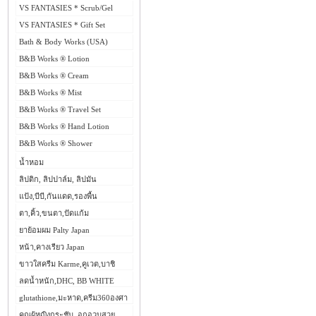
VS FANTASIES * Scrub/Gel
VS FANTASIES * Gift Set
Bath & Body Works (USA)
B&B Works ® Lotion
B&B Works ® Cream
B&B Works ® Mist
B&B Works ® Travel Set
B&B Works ® Hand Lotion
B&B Works ® Shower
น้ำหอม
ลิปติก, ลิปปาล์ม, ลิปมัน
แป้ง,บีบี,กันแดด,รองพื้น
ตา,คิ้ว,ขนตา,ปัดแก้ม
ยาย้อมผม Palty Japan
หน้า,คางเรียว Japan
ขาวใสครีม Karme,คูเวต,บาชิ
ลดน้ำหนัก,DHC, BB WHITE
glutathione,มะหาด,ครีม360องศา
คุณผู้หญิงกระชับ, อกอวบสวย