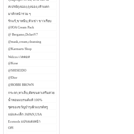
สเปรย์ถุงน่อง,ถุงน่อง,เท้าแตก
มาส์กหน้ารวม ๆ
รักแร้,ขาหนีบ,หัวเข่า ขาวเรียบ
@JOA Cream Pack
@ Bergamo,DrJartV7
@mask,cream,cleansing
@Karmarts Shop
Welcos เวลคอส
@Kose
@SHISEIDO
@Dior
@BOBBI BROWN
กระจก,ทาเล็บ,ดัดขนตาเสริมสวย
น้ำหอมแบรนด์แท้ 100%
ชุดของขวัญบำรุงผิวแบรด์หรู
แม่และเด็ก JAPAN,USA
Ecotools แปรงแต่งหน้า
OPI