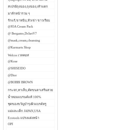
สเปรย์ถุงน่อง,ถุงน่อง,เท้าแตก
มาส์กหน้ารวม ๆ
รักแร้,ขาหนีบ,หัวเข่า ขาวเรียบ
@JOA Cream Pack
@ Bergamo,DrJartV7
@mask,cream,cleansing
@Karmarts Shop
Welcos เวลคอส
@Kose
@SHISEIDO
@Dior
@BOBBI BROWN
กระจก,ทาเล็บ,ดัดขนตาเสริมสวย
น้ำหอมแบรนด์แท้ 100%
ชุดของขวัญบำรุงผิวแบรด์หรู
แม่และเด็ก JAPAN,USA
Ecotools แปรงแต่งหน้า
OPI