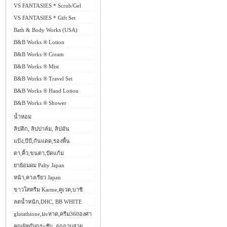
VS FANTASIES * Scrub/Gel
VS FANTASIES * Gift Set
Bath & Body Works (USA)
B&B Works ® Lotion
B&B Works ® Cream
B&B Works ® Mist
B&B Works ® Travel Set
B&B Works ® Hand Lotion
B&B Works ® Shower
น้ำหอม
ลิปติก, ลิปปาล์ม, ลิปมัน
แป้ง,บีบี,กันแดด,รองพื้น
ตา,คิ้ว,ขนตา,ปัดแก้ม
ยาย้อมผม Palty Japan
หน้า,คางเรียว Japan
ขาวใสครีม Karme,คูเวต,บาชิ
ลดน้ำหนัก,DHC, BB WHITE
glutathione,มะหาด,ครีม360องศา
คุณผู้หญิงกระชับ, อกอวบสวย