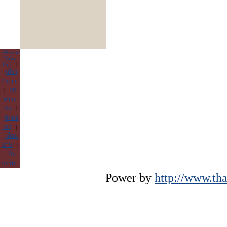
Winnie
Baby
Gift
|
เกี่ยว
กับเรา
|
วิธี
ชำระ
เงิน
|
ติดต่อ
เรา
|
เพื่อน
บ้าน
|
เว็บ
บอร์ด
Power by
http://www.tha