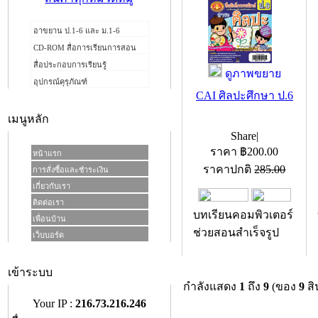
อาขยาน ป.1-6 และ ม.1-6
CD-ROM สื่อการเรียนการสอน
สื่อประกอบการเรียนรู้
ดูภาพขยาย
อุปกรณ์คุรุภัณฑ์
CAI ศิลปะศึกษา ป.6
เมนูหลัก
Share
|
ราคา
฿
200.00
หน้าแรก
ราคาปกติ
285.00
การสั่งซื้อและชำระเงิน
เกี่ยวกับเรา
ติดต่อเรา
บทเรียนคอมพิวเตอร์
เพื่อนบ้าน
ช่วยสอนสำเร็จรูป
เว็บบอร์ด
เข้าระบบ
กำลังแสดง
1
ถึง
9
(ของ
9
สิ
Your IP :
216.73.216.246