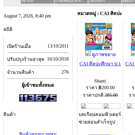
หน้าแรก
การสั่งซื้อและชำระ
เกี่ยวกับเรา
ติดต่อเร
เงิน
หมวดหมู่ : CAI ศิลปะ
August 7, 2026, 8:40 pm
สถิติ
13/10/2011
เปิดร้านเมื่อ
ดูภาพขยาย
16/10/2018
ปรับปรุงร้านล่าสุด
CAI ศิลปะศึกษา ป.1
CAI 
276
จำนวนสินค้า
Share
|
ผู้เข้าชมทั้งหมด
ราคา
฿
200.00
ร
ราคาปกติ
285.00
รา
สินค้า
บทเรียนคอมพิวเตอร์
ช่วยสอนสำเร็จรูป
สินค้าทุกหมวดหมู่