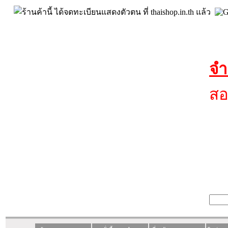
จำ
สอ