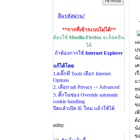
ลืมรหัสผ่าน?
**การที่เข้าระบบไม่ได้**
ต้องใช้
Mozilla Firefox
จะล็อคอิน
แผ
ได้
ปร
ถ้าต้องการใช้
Internet Explorer
น้
เศ
แก้ได้โดย
เร
1.คลิ๊กที่ Tools เลือก Internet
Options
แว
2. เลือก tab Privacy -> Advanced
หม
3. ติ๊กในช่อง Override automatic
น้
cookie handling
ขอ
ปิดแล้วเปิด IE ใหม่ แล้วใช้ได้
เพ
ต้
utility
น้
ขอ