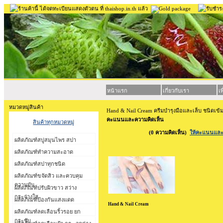
หน้าแรก
เกี่ยวกับเรา
เ
หมวดหมู่สินค้า
Hand & Nail Cream ครีมบำรุงมือและเล็บ ชนิดเข้
คะแนนและความคิดเห็น
สินค้าทุกหมวดหมู่
(0 ความคิดเห็น)
ให้คะแนนและค
ผลิตภัณฑ์สบู่สมุนไพร สปา
ผลิตภัณฑ์ทำความสะอาด
ผลิตภัณฑ์สปาทุกชนิด
ผลิตภัณฑ์ขจัดสิว และควบคุม
ความมัน
ผลิตภัณฑ์ปรับผิวขาว สว่าง
กระจ่างใส
ผลิตภัณฑ์ป้องกันแสงแดด
Hand & Nail Cream
ผลิตภัณฑ์ลดเลือนริ้วรอย ยก
กระชับ