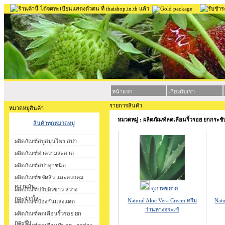
หน้าแรก
เกี่ยวกับเรา
รายการสินค้า
หมวดหมู่สินค้า
หมวดหมู่ : ผลิตภัณฑ์ลดเลือนริ้วรอย ยกกระชั
สินค้าทุกหมวดหมู่
ผลิตภัณฑ์สบู่สมุนไพร สปา
ผลิตภัณฑ์ทำความสะอาด
ผลิตภัณฑ์สปาทุกชนิด
ผลิตภัณฑ์ขจัดสิว และควบคุม
ความมัน
ดูภาพขยาย
ผลิตภัณฑ์ปรับผิวขาว สว่าง
กระจ่างใส
Natural Aloe Vera Cream ครีม
Natu
ผลิตภัณฑ์ป้องกันแสงแดด
ว่านหางจระเข้
ผลิตภัณฑ์ลดเลือนริ้วรอย ยก
กระชับ